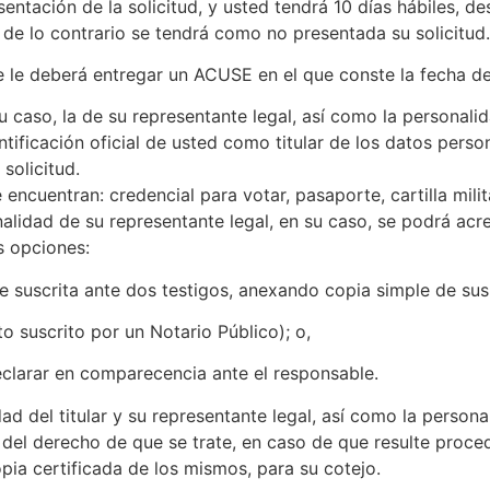
sentación de la solicitud, y usted tendrá 10 días hábiles, d
 de lo contrario se tendrá como no presentada su solicitud.
le le deberá entregar un ACUSE en el que conste la fecha d
 su caso, la de su representante legal, así como la personali
ificación oficial de usted como titular de los datos person
 solicitud.
e encuentran: credencial para votar, pasaporte, cartilla milit
lidad de su representante legal, en su caso, se podrá acred
es opciones:
 suscrita ante dos testigos, anexando copia simple de sus i
 suscrito por un Notario Público); o,
clarar en comparecencia ante el responsable.
ad del titular y su representante legal, así como la person
 del derecho de que se trate, en caso de que resulte proce
pia certificada de los mismos, para su cotejo.