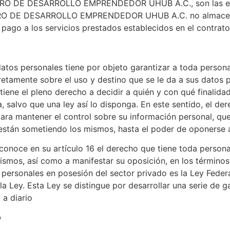
NTRO DE DESARROLLO EMPRENDEDOR UHUB A.C., son las enc
NTRO DE DESARROLLO EMPRENDEDOR UHUB A.C. no almacena 
 pago a los servicios prestados establecidos en el contrato
atos personales tiene por objeto garantizar a toda persona
retamente sobre el uso y destino que se le da a sus datos 
iene el pleno derecho a decidir a quién y con qué finalida
ea, salvo que una ley así lo disponga. En este sentido, el d
 para mantener el control sobre su información personal, q
 están sometiendo los mismos, hasta el poder de oponerse a
econoce en su artículo 16 el derecho que tiene toda persona
smos, así como a manifestar su oposición, en los términos qu
 personales en posesión del sector privado es la Ley Feder
 la Ley. Esta Ley se distingue por desarrollar una serie de 
 a diario
o