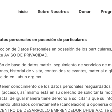
Inicio
Sobre Nosotros
Donar
Prog
datos personales en posesión de particulares
otección de Datos Personales en posesión de los partic
nte AVISO DE PRIVACIDAD.
ón de base de datos matriz, seguimiento de servicios de mark
es, historial de visita, contenidos relevantes, material dig
cido en , uhub.org.mx.
 tener conocimiento de los datos personales resguardados p
(acceso), así mismo está en su derecho de solicitar la mo
acta, de igual manera tiene derecho a solicitar a que su in
iendo utilizados correctamente (cancelación) u oponerse de
iso , CENTRO DE DESARROLLO EMPRENDEDOR UHUB A.C. se c